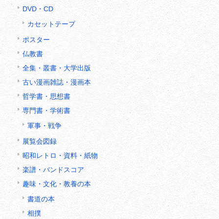
DVD・CD
カセットテープ
ポスター
仏教書
全集・叢書・大学出版
古い漫画雑誌・漫画本
哲学書・思想書
専門書・学術書
軍事・戦争
展覧会図録
昭和レトロ・資料・紙物
楽譜・バンドスコア
趣味・文化・教養の本
書道の本
相撲