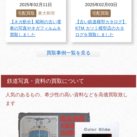
2025年02月11日
2025年02月03日
宅配買取
東大和市
宅配買取
【ネガ処分】昭和の古い電
【古い鉄道模型カタログ】
車の写真やネガフィルムを
KTM カツミ模型店のカタ
買取しました
ログを買取しました
買取事例一覧を見る
鉄道写真・資料の買取について
人気のあるもの、希少性の高い資料などを高価買取致し
ます