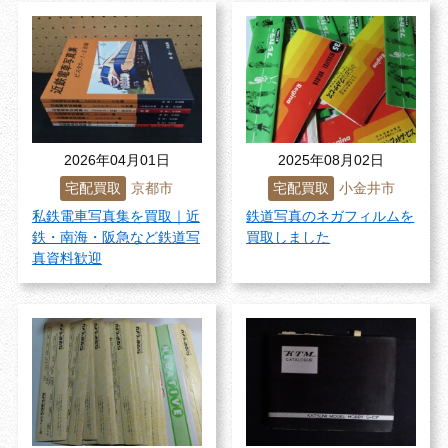
2026年04月01日
2025年08月02日
宅配買取
京都市
宅配買取
小金井市
私鉄電車写真集を買取｜近
鉄道写真のネガフィルムを
鉄・南海・阪急など鉄道写
買取しました
真資料歓迎