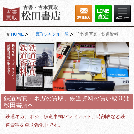
HOME
買取ジャンル一覧
鉄道写真・鉄道資料
鉄道写真・ネガの買取、鉄道資料の買い取りは
松田書店へ
鉄道ネガ、ポジ、鉄道車輌パンフレット、時刻表など鉄
道資料を買取強化中です。