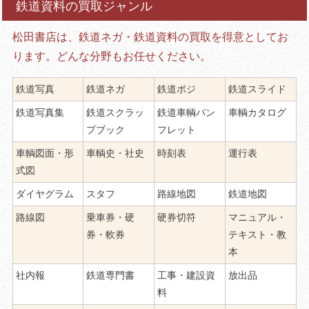
鉄道資料の買取ジャンル
松田書店は、鉄道ネガ・鉄道資料の買取を得意としてお
ります。どんな分野もお任せください。
鉄道写真
鉄道ネガ
鉄道ポジ
鉄道スライド
鉄道写真集
鉄道スクラッ
鉄道車輌パン
車輌カタログ
プブック
フレット
車輌図面・形
車輌史・社史
時刻表
運行表
式図
ダイヤグラム
スタフ
路線地図
鉄道地図
路線図
乗車券・硬
硬券切符
マニュアル・
券・軟券
テキスト・教
本
社内報
鉄道専門書
工事・建設資
放出品
料