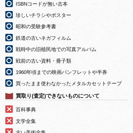
ISBNコードが無い古本
珍しいチラシやポスター
昭和の受験参考書
鉄道の古いネガフィルム
戦時中の旧植民地での写真アルバム
戦前の古い資料・冊子類
1960年頃までの映画パンフレットや半券
買ったまま使わなかったメタルカセットテープ
買取り(査定)できないものについて
百科事典
文学全集
古い美術全集