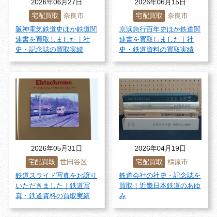
2026年06月27日
2026年06月15日
宅配買取
奈良市
宅配買取
奈良市
阪神電気鉄道史ほか鉄道関
京浜急行百年史ほか鉄道関
連書を買取しました｜社
連書を買取しました｜社
史・記念誌の買取実績
史・鉄道資料の買取実績
2026年05月31日
2026年04月19日
宅配買取
世田谷区
宅配買取
橿原市
鉄道スライド写真をお譲り
鉄道会社の社史・記念誌を
いただきました｜鉄道写
買取｜近畿日本鉄道のあゆ
真・鉄道資料の買取実績
み