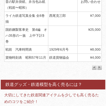
昔の駅弁掛紙、弁当包み紙
お問い合わせ
（戦前〜昭和）
ライカ鉄道写真全集 全8巻
西尾克三郎
¥7,000
揃
国鉄鋼製客車史 第4編 オ
¥25,000
ハ35形の一族 上中下計3
巻
戦前 汽車時間表
1929年6月号
¥8,000
貨物時刻表 昭和57年11月
鉄道貨物協会
¥4,000
鉄道グッズ・鉄道模型を高く売るには？
大切にしてきた鉄道関連アイテムを少しでも高く売るた
めのコツをご紹介！