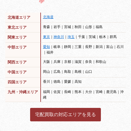
北海道
北海道エリア
青森｜岩手｜宮城｜秋田｜山形｜福島
東北エリア
東京
｜
神奈川
｜
埼玉
｜千葉｜茨城｜栃木｜群馬
関東エリア
愛知
｜岐阜｜静岡｜三重｜長野｜新潟｜富山｜石川
中部エリア
｜福井
大阪｜兵庫｜京都｜滋賀｜奈良｜和歌山
関西エリア
岡山｜広島｜鳥取｜島根｜山口
中国エリア
香川｜徳島｜愛媛｜高知
四国エリア
福岡｜佐賀｜長崎｜熊本｜大分｜宮崎｜鹿児島｜沖
九州・沖縄エリア
縄
宅配買取の対応エリアを見る