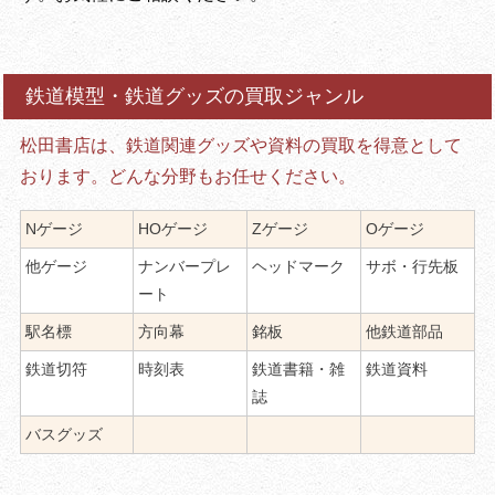
鉄道模型・鉄道グッズの買取ジャンル
松田書店は、鉄道関連グッズや資料の買取を得意として
おります。どんな分野もお任せください。
Nゲージ
HOゲージ
Zゲージ
Oゲージ
他ゲージ
ナンバープレ
ヘッドマーク
サボ・行先板
ート
駅名標
方向幕
銘板
他鉄道部品
鉄道切符
時刻表
鉄道書籍・雑
鉄道資料
誌
バスグッズ