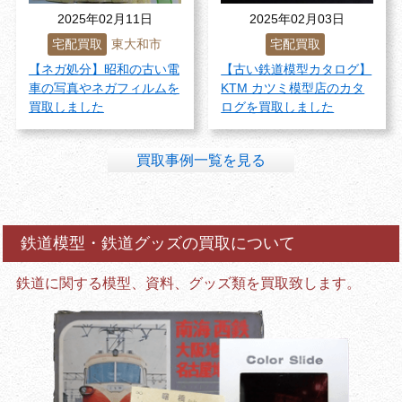
2025年02月11日
2025年02月03日
宅配買取
東大和市
宅配買取
【ネガ処分】昭和の古い電
【古い鉄道模型カタログ】
車の写真やネガフィルムを
KTM カツミ模型店のカタ
買取しました
ログを買取しました
買取事例一覧を見る
鉄道模型・鉄道グッズの買取について
鉄道に関する模型、資料、グッズ類を買取致します。