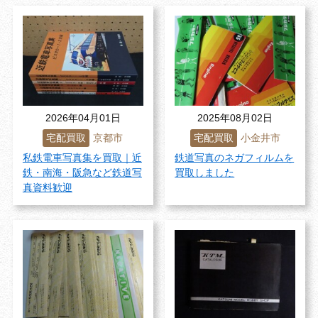
2026年04月01日
2025年08月02日
宅配買取
京都市
宅配買取
小金井市
私鉄電車写真集を買取｜近
鉄道写真のネガフィルムを
鉄・南海・阪急など鉄道写
買取しました
真資料歓迎