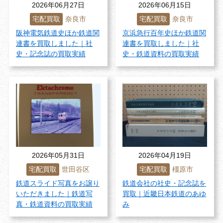
2026年06月27日
2026年06月15日
宅配買取
奈良市
宅配買取
奈良市
阪神電気鉄道史ほか鉄道関
京浜急行百年史ほか鉄道関
連書を買取しました｜社
連書を買取しました｜社
史・記念誌の買取実績
史・鉄道資料の買取実績
2026年05月31日
2026年04月19日
宅配買取
世田谷区
宅配買取
橿原市
鉄道スライド写真をお譲り
鉄道会社の社史・記念誌を
いただきました｜鉄道写
買取｜近畿日本鉄道のあゆ
真・鉄道資料の買取実績
み