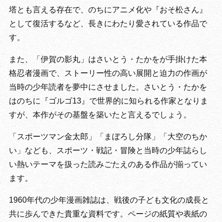
塔とも言える存在で、のちにアニメ化や『おそ松さん』
として復活するなど、長きにわたり愛されている作品で
す。
また、「伊賀の影丸」はさいとう・たかをが手掛けた本
格忍者漫画で、ストーリー性の高い展開と迫力の作画が
当時の少年読者を夢中にさせました。さいとう・たかを
はのちに『ゴルゴ13』で世界的に知られる作家となりま
すが、本作がその基盤を築いたと言えるでしょう。
「スポーツマン金太郎」「まぼろし分隊」「大空のちか
い」なども、スポーツ・戦記・冒険と当時の少年誌らし
い熱いテーマを扱った読みごたえのある作品が揃ってい
ます。
1960年代の少年漫画雑誌は、戦後の子ども文化の成長と
共に歩んできた貴重な資料です。ページの紙質や表紙の