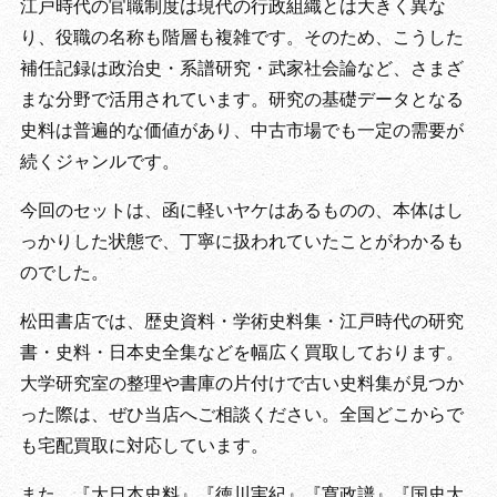
江戸時代の官職制度は現代の行政組織とは大きく異な
り、役職の名称も階層も複雑です。そのため、こうした
補任記録は政治史・系譜研究・武家社会論など、さまざ
まな分野で活用されています。研究の基礎データとなる
史料は普遍的な価値があり、中古市場でも一定の需要が
続くジャンルです。
今回のセットは、函に軽いヤケはあるものの、本体はし
っかりした状態で、丁寧に扱われていたことがわかるも
のでした。
松田書店では、歴史資料・学術史料集・江戸時代の研究
書・史料・日本史全集などを幅広く買取しております。
大学研究室の整理や書庫の片付けで古い史料集が見つか
った際は、ぜひ当店へご相談ください。全国どこからで
も宅配買取に対応しています。
また、『大日本史料』『徳川実紀』『寛政譜』『国史大