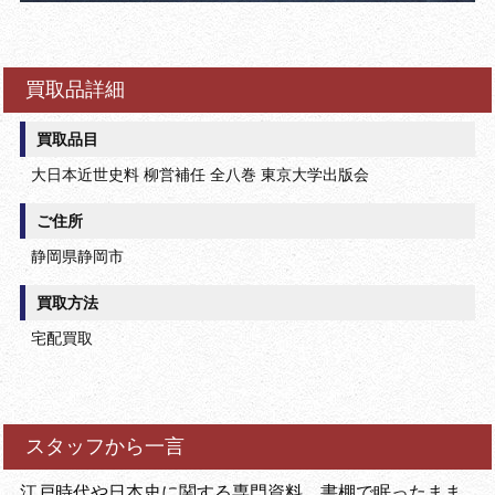
買取品詳細
買取品目
大日本近世史料 柳営補任 全八巻 東京大学出版会
ご住所
静岡県静岡市
買取方法
宅配買取
スタッフから一言
江戸時代や日本史に関する専門資料、書棚で眠ったまま