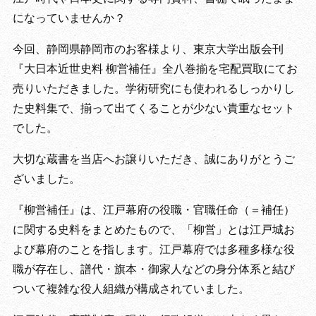
になっていませんか？
今回、静岡県静岡市のお客様より、東京大学出版会刊
『大日本近世史料 柳営補任』全八巻揃を宅配買取にてお
売りいただきました。学術研究にも使われるしっかりし
た史料集で、揃って出てくることが少ない貴重なセット
でした。
大切な蔵書を当店へお譲りいただき、誠にありがとうご
ざいました。
『柳営補任』は、江戸幕府の役職・官職任命（＝補任）
に関する史料をまとめたもので、「柳営」とは江戸城お
よび幕府のことを指します。江戸幕府では多種多様な役
職が存在し、譜代・旗本・御家人などの身分体系と結び
ついて複雑な役人組織が構成されていました。