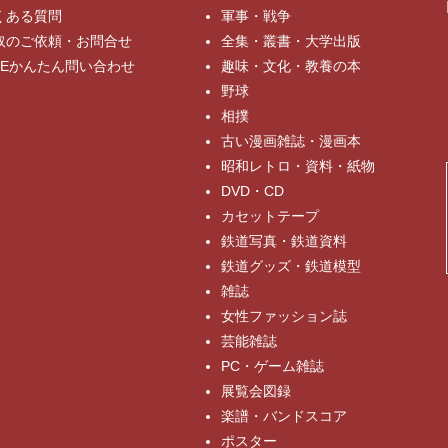
くある質問
軍事・戦争
取のご依頼・お問合せ
全集・叢書・大学出版
INEかんたん問い合わせ
趣味・文化・教養の本
野球
相撲
古い漫画雑誌・漫画本
昭和レトロ・資料・紙物
DVD・CD
カセットテープ
鉄道写真・鉄道資料
鉄道グッズ・鉄道模型
雑誌
女性ファッション誌
芸能雑誌
PC・ゲーム雑誌
展覧会図録
楽譜・バンドスコア
ポスター