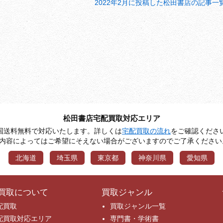
2022年2月に投稿した松田書店の記事一
松田書店宅配買取対応エリア
国送料無料で対応いたします。詳しくは
宅配買取の流れ
をご確認くださ
※内容によってはご希望にそえない場合がございますのでご了承ください
北海道
埼玉県
東京都
神奈川県
愛知県
買取について
買取ジャンル
配買取
買取ジャンル一覧
配買取対応エリア
専門書・学術書