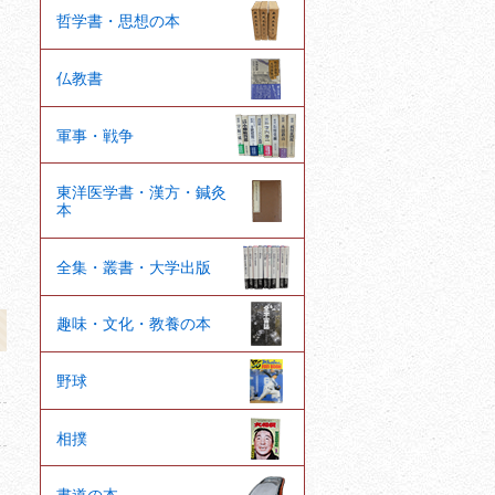
哲学書・思想の本
仏教書
軍事・戦争
東洋医学書・漢方・鍼灸
本
全集・叢書・大学出版
趣味・文化・教養の本
野球
相撲