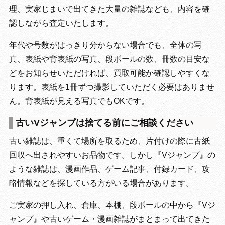
理、実家じまいで出てきた大量の雑誌なども、内容を確
認しながら査定いたします。
年代や号数がはっきり分からない場合でも、全体の写
真、表紙や背表紙の写真、段ボールの数、冊数の目安な
どをお知らせいただければ、買取可能か確認しやすくな
ります。表紙を1冊ずつ撮影していただく必要はありませ
ん。背表紙が見える写真でもOKです。
古いVジャンプは捨てる前にご相談ください
古い雑誌は、重くて場所を取るため、片付けの際に古紙
回収へ出されやすいお品物です。しかし『Vジャンプ』の
ような雑誌は、漫画作品、ゲーム記事、付録カード、攻
略情報などを探している方がいる場合があります。
ご実家の押し入れ、倉庫、本棚、段ボールの中から『Vジ
ャンプ』や古いゲーム・漫画雑誌がまとまって出てきた