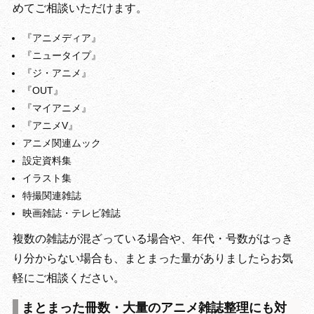
めてご相談いただけます。
『アニメディア』
『ニュータイプ』
『ジ・アニメ』
『OUT』
『マイアニメ』
『アニメV』
アニメ関連ムック
設定資料集
イラスト集
特撮関連雑誌
映画雑誌・テレビ雑誌
複数の雑誌が混ざっている場合や、年代・号数がはっき
り分からない場合も、まとまった量がありましたらお気
軽にご相談ください。
まとまった冊数・大量のアニメ雑誌整理にも対