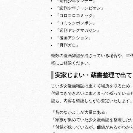
『週刊少年サンデー』
『週刊少年チャンピオン』
『コロコロコミック』
『コミックボンボン』
『週刊ヤングマガジン』
『漫画アクション』
『月刊ガロ』
複数の漫画雑誌が混ざっている場合や、年
軽にご相談ください。
実家じまい・蔵書整理で出て
古い少女漫画雑誌は重くて場所を取るため
付録つきできれいにまとまって残っている
誌も、内容を確認しながら査定いたします
「昔のなかよしが大量にある」
「家族が集めていた少女漫画誌を整理した
「付録が残っているが、価値があるかわか