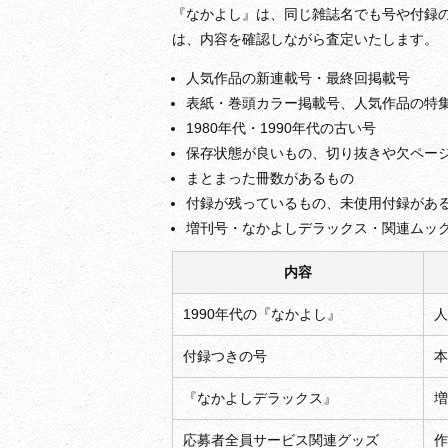
『なかよし』は、同じ雑誌名でも号や付録
は、内容を確認しながら査定いたします。
人気作品の新連載号・最終回掲載号
表紙・巻頭カラー掲載号、人気作品の特
1980年代・1990年代の古い号
保存状態が良いもの、切り抜きや欠ペー
まとまった冊数があるもの
付録が残っているもの、未使用付録があ
増刊号・なかよしデラックス・関連ムッ
内容
1990年代の『なかよし』
人
付録つきの号
本
『なかよしデラックス』
増
応募者全員サービス関連グッズ
作