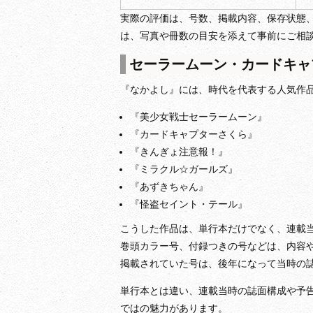
実際の評価は、号数、掲載内容、保存状態
は、写真や冊数の目安を添えて事前にご相
セーラームーン・カードキャ
『なかよし』には、時代を代表する人気作
『美少女戦士セーラームーン』
『カードキャプターさくら』
『きんぎょ注意報！』
『ミラクル☆ガールズ』
『あずきちゃん』
『怪盗セイント・テール』
こうした作品は、単行本だけでなく、連載
巻頭カラー号、付録つきの号などは、内容
掲載されていた号は、後年になって当時の
単行本とは違い、連載当時の誌面構成や予
ではの魅力があります。