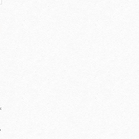
、
が
ら