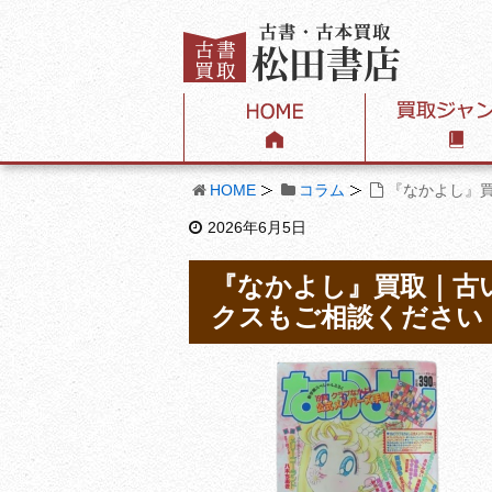
HOME
コラム
『なかよし』
2026年6月5日
『なかよし』買取｜古
クスもご相談ください