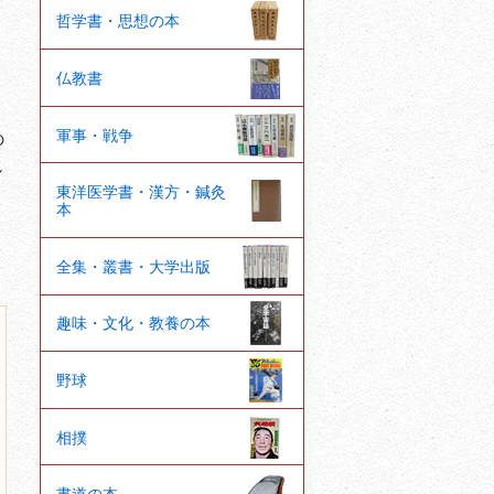
哲学書・思想の本
仏教書
軍事・戦争
の
し
東洋医学書・漢方・鍼灸
本
全集・叢書・大学出版
趣味・文化・教養の本
野球
相撲