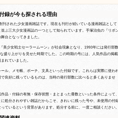
付録が今も探される理由
から創刊された少女漫画雑誌です。現在も刊行が続いている漫画雑誌として
と並ぶ三大少女漫画誌の一つとして知られています。手塚治虫の『リボ
の舞台となってきました。
れた『美少女戦士セーラームーン』が社会現象となり、1993年には発行部
きな盛り上がりを見せた時期でした。この時期の号には、人気作品の掲載
組まれていました。
シール、メモ帳、ポーチ、文具といった付録です。これらは実際に使わ
態で良好に残っているものは、当時の発行部数に比べると多くありませ
載作品・付録の有無・保存状態・まとまった冊数といった条件によって
とに処分されやすい雑誌だからこそ、きれいに残った号や、未使用の付
なっているという背景があります。処分する前に、一度ご相談ください