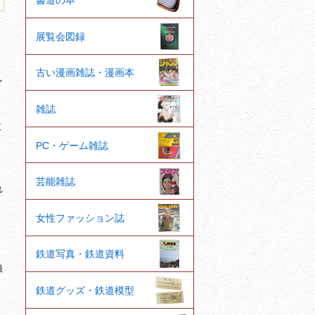
書道の本
展覧会図録
古い漫画雑誌・漫画本
ン
雑誌
数
PC・ゲーム雑誌
芸能雑誌
れ
女性ファッション誌
、
鉄道写真・鉄道資料
録
。
鉄道グッズ・鉄道模型