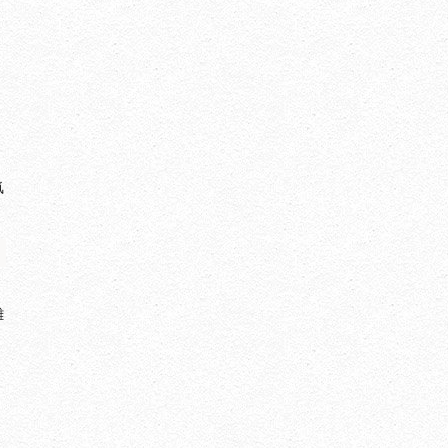
気
、
雑