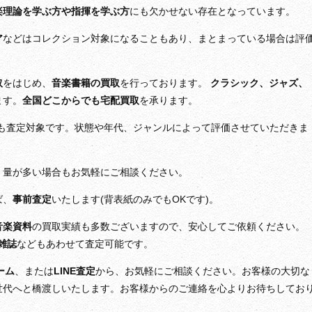
楽理論を学ぶ方や指揮を学ぶ方
にも欠かせない存在となっています。
ア
などはコレクション対象になることもあり、まとまっている場合は評
取
をはじめ、
音楽書籍の買取
を行っております。
クラシック、ジャズ、
ます。
全国どこからでも宅配買取
を承ります。
も査定対象です。状態や年代、ジャンルによって評価させていただきま
。量が多い場合もお気軽にご相談ください。
ば、
事前査定
いたします(背表紙のみでもOKです)。
音楽資料
の買取実績も多数ございますので、安心してご依頼ください。
雑誌
などもあわせて査定可能です。
ーム
、または
LINE査定
から、お気軽にご相談ください。お客様の大切な
世代へと橋渡しいたします。お客様からのご連絡を心よりお待ちしてお