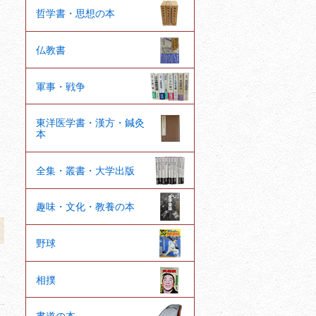
哲学書・思想の本
仏教書
軍事・戦争
東洋医学書・漢方・鍼灸
本
全集・叢書・大学出版
趣味・文化・教養の本
野球
相撲