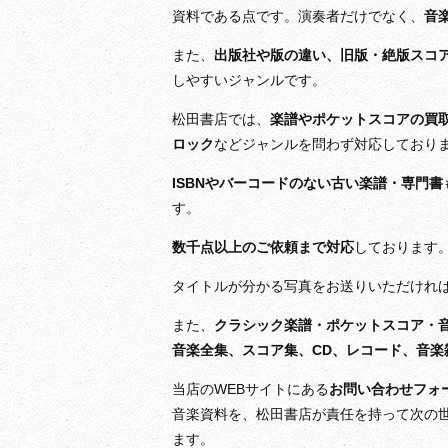
資料である点です。演奏者だけでなく、
音
また、
出版社や版の違い、旧版・絶版スコ
しやすいジャンルです。
松田書店では、
楽譜やポケットスコアの買
ロック
などジャンルを問わず対応しており
ISBNやバーコードのない古い楽譜・専門書
す。
数千点以上のご依頼まで対応
しております
タイトルが分かる写真をお送りいただけれ
また、
クラシック楽譜・ポケットスコア・
音楽全集、スコア集、CD、レコード、音楽
当店のWEBサイトにある
お問い合わせフォ
音楽資料を、松田書店が責任を持って次の
ます。