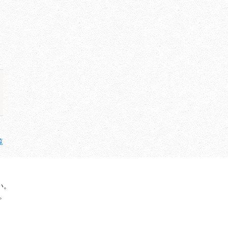
覧
い。
。