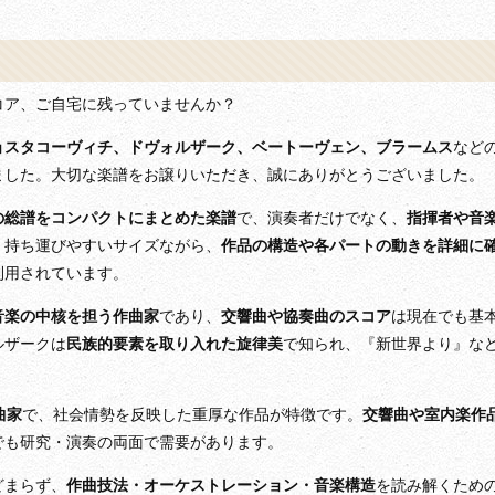
コア、ご自宅に残っていませんか？
ョスタコーヴィチ、ドヴォルザーク、ベートーヴェン、ブラームス
など
ました。大切な楽譜をお譲りいただき、誠にありがとうございました。
の総譜をコンパクトにまとめた楽譜
で、演奏者だけでなく、
指揮者や音
。持ち運びやすいサイズながら、
作品の構造や各パートの動きを詳細に
利用されています。
音楽の中核を担う作曲家
であり、
交響曲や協奏曲のスコア
は現在でも基
ルザークは
民族的要素を取り入れた旋律美
で知られ、『新世界より』な
曲家
で、社会情勢を反映した重厚な作品が特徴です。
交響曲や室内楽作
でも研究・演奏の両面で需要があります。
どまらず、
作曲技法・オーケストレーション・音楽構造
を読み解くため