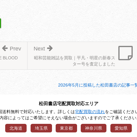
Prev
Next
 BLOOD
昭和芸能雑誌を買取｜平凡・明星の新春ス
ター号を査定しました
2026年5月に投稿した松田書店の記事一
松田書店宅配買取対応エリア
国送料無料で対応いたします。詳しくは
宅配買取の流れ
をご確認くださ
※内容によってはご希望にそえない場合がございますのでご了承ください
北海道
埼玉県
東京都
神奈川県
愛知県