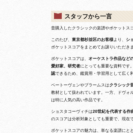
スタッフから一言
昔購入したクラシックの楽譜やポケットス
このたび、
東京都杉並区のお客様
より、
シ
ポケットスコアをまとめてお譲りいただき
ポケットスコアは、
オーケストラ作品など
愛好家、研究者
にとっても重要な資料です
認
できるため、鑑賞用・学習用として広く
ベートーヴェンやブラームスは
クラシック
教材として扱われています。一方、ドヴォ
は特に人気の高い作品です。
ショスタコーヴィチは
20世紀を代表する作
のスコアは分析対象としても重要で、現在
ポケットスコアの魅力は、単なる楽譜にと