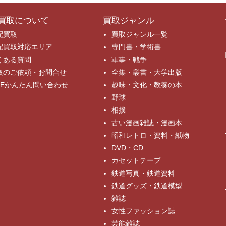
買取について
買取ジャンル
配買取
買取ジャンル一覧
配買取対応エリア
専門書・学術書
くある質問
軍事・戦争
取のご依頼・お問合せ
全集・叢書・大学出版
INEかんたん問い合わせ
趣味・文化・教養の本
野球
相撲
古い漫画雑誌・漫画本
昭和レトロ・資料・紙物
DVD・CD
カセットテープ
鉄道写真・鉄道資料
鉄道グッズ・鉄道模型
雑誌
女性ファッション誌
芸能雑誌