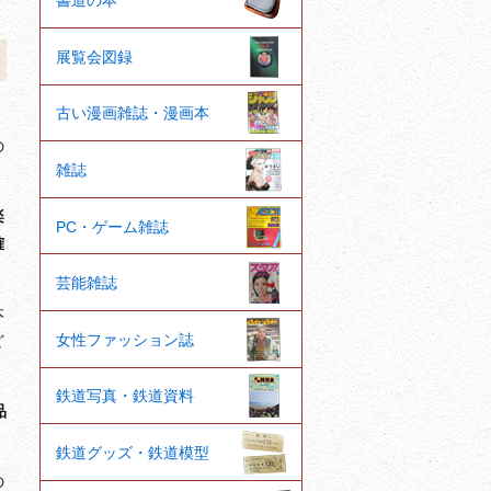
書道の本
展覧会図録
古い漫画雑誌・漫画本
の
雑誌
楽
PC・ゲーム雑誌
確
芸能雑誌
本
女性ファッション誌
ど
鉄道写真・鉄道資料
品
鉄道グッズ・鉄道模型
の