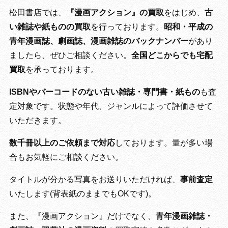
松田書店では、
『漫画アクション』の買取
をはじめ、
古
い雑誌や紙ものの買取
を行っております。
昭和・平成の
青年漫画誌、劇画誌、漫画雑誌のバックナンバー
があり
ましたら、ぜひご相談ください。
全国どこからでも宅配
買取
を承っております。
ISBNやバーコードのない古い雑誌・専門書・紙もの
も査
定対象です。状態や年代、ジャンルによって評価させて
いただきます。
数千冊以上のご依頼まで対応
しております。量が多い場
合もお気軽にご相談ください。
タイトルが分かる写真をお送りいただければ、
事前査定
いたします(背表紙のままでもOKです)。
また、『漫画アクション』だけでなく、
青年漫画雑誌・