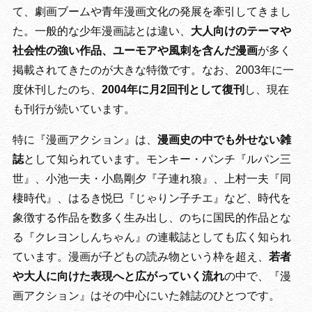
て、劇画ブームや青年漫画文化の発展を牽引してきまし
た。一般的な少年漫画誌とは違い、
大人向けのテーマや
社会性の強い作品、ユーモアや風刺を含んだ漫画
が多く
掲載されてきたのが大きな特徴です。なお、2003年に一
度休刊したのち、
2004年に月2回刊として復刊
し、現在
も刊行が続いています。
特に『漫画アクション』は、
漫画史の中でも外せない雑
誌
として知られています。モンキー・パンチ『ルパン三
世』、小池一夫・小島剛夕『子連れ狼』、上村一夫『同
棲時代』、はるき悦巳『じゃりン子チエ』など、時代を
象徴する作品を数多く生み出し、のちに国民的作品とな
る『クレヨンしんちゃん』の連載誌としても広く知られ
ています。漫画が子どもの読み物という枠を超え、
若者
や大人に向けた表現へと広がっていく流れ
の中で、『漫
画アクション』はその中心にいた雑誌のひとつです。