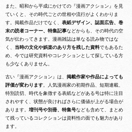
また、昭和から平成にかけての『漫画アクション』を見
ていくと、その時代ごとの世相や流行がよくわかりま
す。掲載作品だけでなく、
表紙デザイン、誌面広告、巻
末の読者コーナー、特集記事
などからも、その時代の空
気が伝わってきます。漫画雑誌は単なる読み物ではな
く、
当時の文化や娯楽のあり方を残した資料
でもあるた
め、今では研究資料やコレクションとして探している方
も少なくありません。
古い『漫画アクション』は、
掲載作家や作品によっても
評価が変わります
。人気漫画家の初期作品、短期連載、
特別読切、時代を象徴する表紙などがある号は特に注目
されやすく、状態が良ければさらに価値が上がる場合が
あります。
増刊号や別冊、特集号
なども含めて、まとめ
て残っているコレクションは資料性の面でも魅力があり
ます。