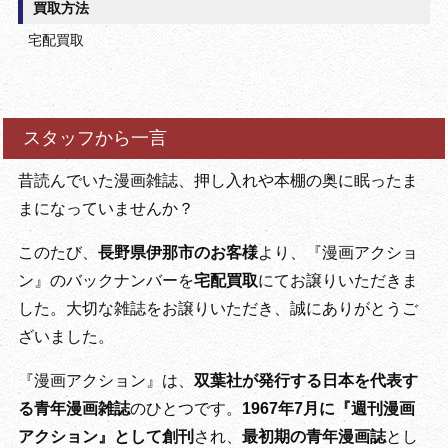
買取方法
宅配買取
スタッフから一言
昔読んでいた漫画雑誌、押し入れや本棚の奥に眠ったま
まになっていませんか？
このたび、
長野県伊那市のお客様
より、『漫画アクショ
ン』のバックナンバーを
宅配買取
にてお譲りいただきま
した。大切な雑誌をお譲りいただき、誠にありがとうご
ざいました。
『漫画アクション』は、
双葉社が発行する日本を代表す
る青年漫画雑誌
のひとつです。
1967年7月に『週刊漫画
アクション』として創刊
され、
最初期の青年漫画誌
とし