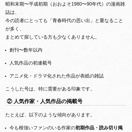
昭和末期〜平成初期（おおよそ1980〜90年代）の漫画雑
誌は、
今の読者にとっても「青春時代の思い出」と重なること
が多く、
まとめて探している方も少なくありません。
創刊〜数年以内
人気作品の初連載号
アニメ化・ドラマ化された作品が表紙の雑誌
こうした号は、特に需要がある印象です。
② 人気作家・人気作品の掲載号
たとえば、以下のような傾向があります。
今も根強いファンのいる作家の
初期作品・読み切り掲