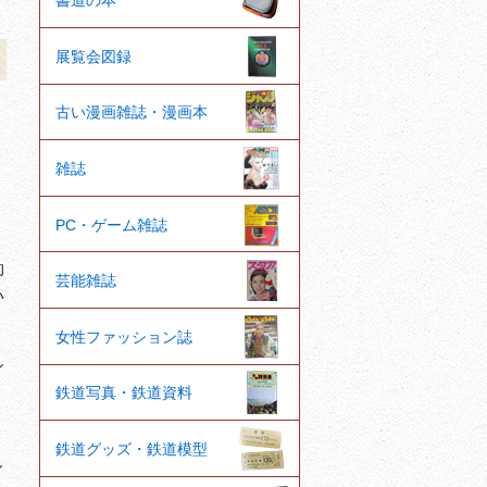
書道の本
展覧会図録
古い漫画雑誌・漫画本
雑誌
PC・ゲーム雑誌
的
芸能雑誌
い
女性ファッション誌
シ
鉄道写真・鉄道資料
鉄道グッズ・鉄道模型
し