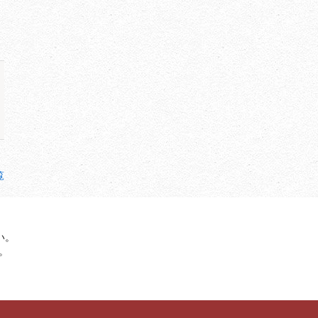
覧
い。
。