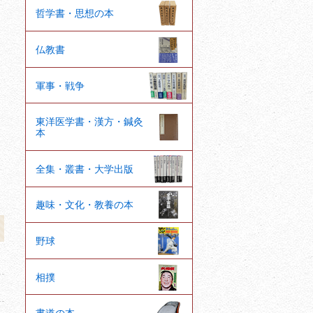
哲学書・思想の本
仏教書
軍事・戦争
東洋医学書・漢方・鍼灸
本
全集・叢書・大学出版
趣味・文化・教養の本
野球
相撲