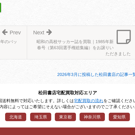
Prev
Next
3年のバッ
昭和の高校サッカー誌を買取｜1985年新
春号（第63回選手権総集編）をお譲りい
ただきました
2026年3月に投稿した松田書店の記事一
松田書店宅配買取対応エリア
国送料無料で対応いたします。詳しくは
宅配買取の流れ
をご確認くださ
※内容によってはご希望にそえない場合がございますのでご了承ください
北海道
埼玉県
東京都
神奈川県
愛知県