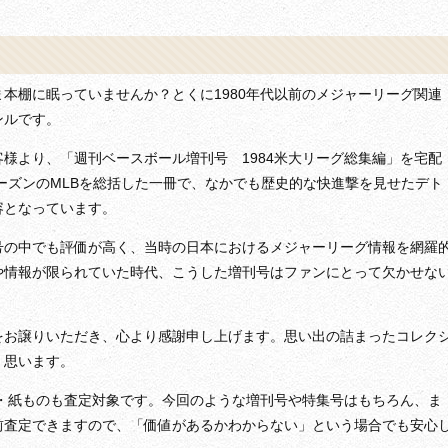
本棚に眠っていませんか？とくに1980年代以前のメジャーリーグ関連
ンルです。
様より、「週刊ベースボール増刊号 1984米大リーグ総集編」を宅配
シーズンのMLBを総括した一冊で、なかでも歴史的な快進撃を見せたデト
容となっています。
号の中でも評価が高く、当時の日本におけるメジャーリーグ情報を網羅
や情報が限られていた時代、こうした増刊号はファンにとって欠かせな
をお譲りいただき、心より感謝申し上げます。思い出の詰まったコレク
く思います。
書・紙ものも査定対象です。今回のような増刊号や特集号はもちろん、ま
前査定できますので、「価値があるかわからない」という場合でも安心