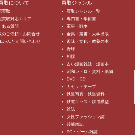
買取について
買取ジャンル
配買取
買取ジャンル一覧
配買取対応エリア
専門書・学術書
くある質問
軍事・戦争
取のご依頼・お問合せ
全集・叢書・大学出版
INEかんたん問い合わせ
趣味・文化・教養の本
野球
相撲
古い漫画雑誌・漫画本
昭和レトロ・資料・紙物
DVD・CD
カセットテープ
鉄道写真・鉄道資料
鉄道グッズ・鉄道模型
雑誌
女性ファッション誌
芸能雑誌
PC・ゲーム雑誌