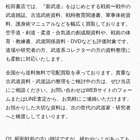
松田書店では、『新武道』をはじめとする戦前〜戦中の
武道雑誌、古流武術資料、戦時教育関連書、軍事体術資
料、護身術マニュアルなどを幅広く買取しております。
空手道・剣道・柔道・合気道の創成期資料や、戦前の体
育・教練書、武道関係資料・DVDなども評価対象です。
道場や研究者の方、武道系コレクターの方の資料整理に
も柔軟に対応いたします。
全国から送料無料で宅配買取を承っております。貴重な
古武道資料・武道誌の整理をご検討中の方は、ぜひ当店
にご相談ください。お問い合わせはWEBサイトのフォー
ムまたはLINE査定から、お気軽にご連絡いただけます。
お預かりした大切な資料は、次の世代の武道家・研究者
へと橋渡ししてまいります。
Q1. 昭和戦前の古い雑誌ですが、破れやシミがあっても