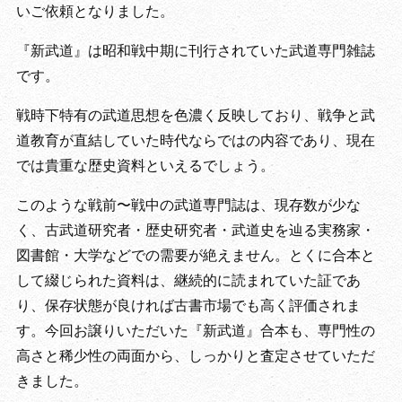
いご依頼となりました。
『新武道』は昭和戦中期に刊行されていた武道専門雑誌
です。
戦時下特有の武道思想を色濃く反映しており、戦争と武
道教育が直結していた時代ならではの内容であり、現在
では貴重な歴史資料といえるでしょう。
このような戦前〜戦中の武道専門誌は、現存数が少な
く、古武道研究者・歴史研究者・武道史を辿る実務家・
図書館・大学などでの需要が絶えません。とくに合本と
して綴じられた資料は、継続的に読まれていた証であ
り、保存状態が良ければ古書市場でも高く評価されま
す。今回お譲りいただいた『新武道』合本も、専門性の
高さと稀少性の両面から、しっかりと査定させていただ
きました。