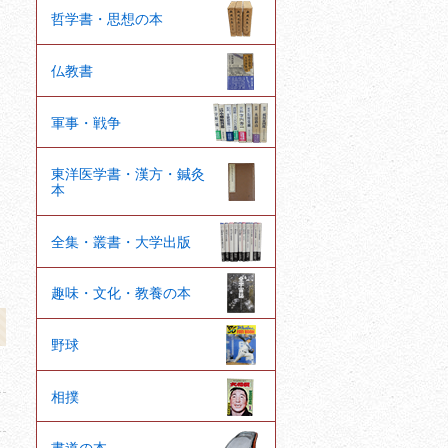
哲学書・思想の本
仏教書
軍事・戦争
東洋医学書・漢方・鍼灸
本
全集・叢書・大学出版
趣味・文化・教養の本
野球
相撲