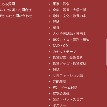
くある質問
軍事・戦争
取のご依頼・お問合せ
全集・叢書・大学出版
INEかんたん問い合わせ
趣味・文化・教養の本
野球
相撲
古い漫画雑誌・漫画本
昭和レトロ・資料・紙物
DVD・CD
カセットテープ
鉄道写真・鉄道資料
鉄道グッズ・鉄道模型
雑誌
女性ファッション誌
芸能雑誌
PC・ゲーム雑誌
展覧会図録
楽譜・バンドスコア
ポスター