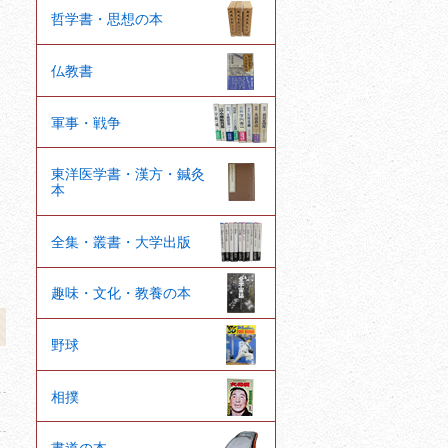
哲学書・思想の本
仏教書
軍事・戦争
東洋医学書・漢方・鍼灸
本
全集・叢書・大学出版
趣味・文化・教養の本
野球
相撲