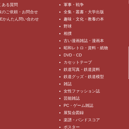
くある質問
軍事・戦争
取のご依頼・お問合せ
全集・叢書・大学出版
INEかんたん問い合わせ
趣味・文化・教養の本
野球
相撲
古い漫画雑誌・漫画本
昭和レトロ・資料・紙物
DVD・CD
カセットテープ
鉄道写真・鉄道資料
鉄道グッズ・鉄道模型
雑誌
女性ファッション誌
芸能雑誌
PC・ゲーム雑誌
展覧会図録
楽譜・バンドスコア
ポスター