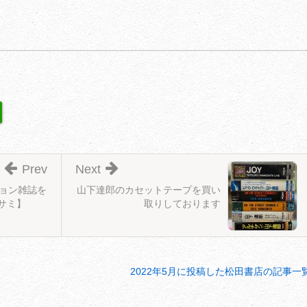
Prev
Next
ション雑誌を
山下達郎のカセットテープを買い
サミ】
取りしております
2022年5月に投稿した松田書店の記事一