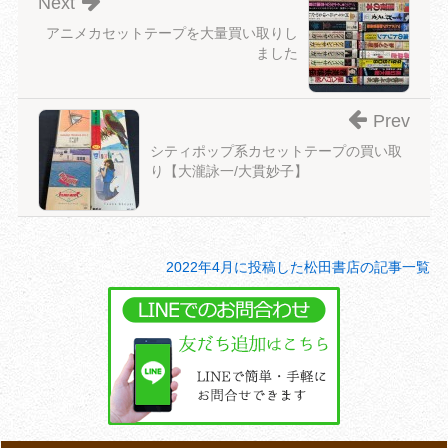
Next
アニメカセットテープを大量買い取りし
ました
Prev
シティポップ系カセットテープの買い取
り【大瀧詠一/大貫妙子】
2022年4月に投稿した松田書店の記事一覧