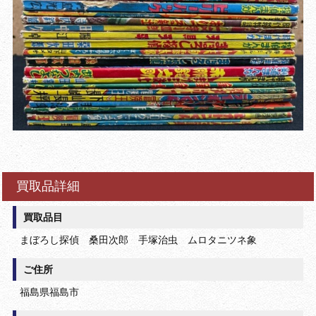
買取品詳細
買取品目
まぼろし探偵 桑田次郎 手塚治虫 ムロタニツネ象
ご住所
福島県福島市