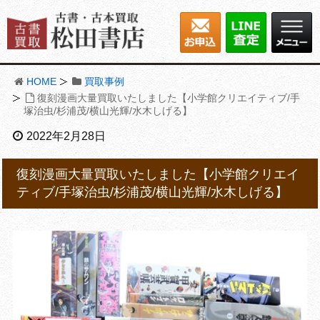
HOME
買取事例
復刻漫画大量買取いたしました【小学館クリエイティブ/手
塚治虫/杉浦茂/横山光輝/水木しげる】
2022年2月28日
復刻漫画大量買取いたしました【小学館クリエイ
ティブ/手塚治虫/杉浦茂/横山光輝/水木しげる】