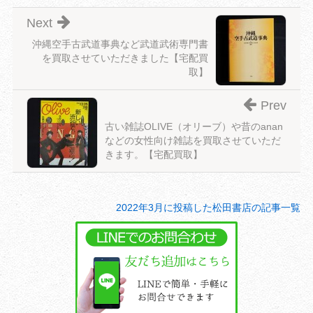
Next
沖縄空手古武道事典など武道武術専門書
を買取させていただきました【宅配買
取】
Prev
古い雑誌OLIVE（オリーブ）や昔のanan
などの女性向け雑誌を買取させていただ
きます。【宅配買取】
2022年3月に投稿した松田書店の記事一覧