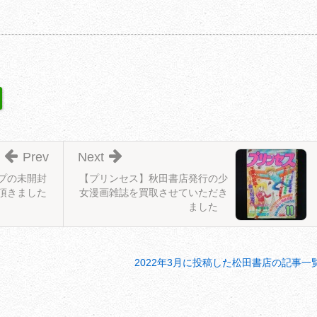
Prev
Next
プの未開封
【プリンセス】秋田書店発行の少
頂きました
女漫画雑誌を買取させていただき
ました
2022年3月に投稿した松田書店の記事一