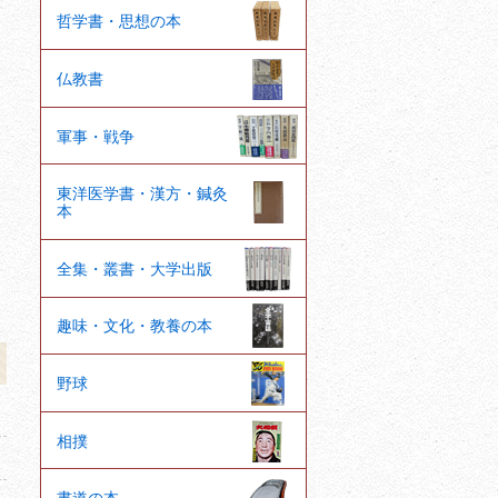
哲学書・思想の本
仏教書
軍事・戦争
東洋医学書・漢方・鍼灸
本
全集・叢書・大学出版
趣味・文化・教養の本
野球
相撲