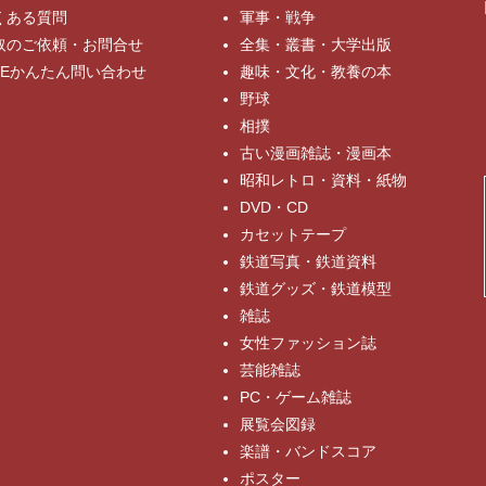
くある質問
軍事・戦争
取のご依頼・お問合せ
全集・叢書・大学出版
INEかんたん問い合わせ
趣味・文化・教養の本
野球
相撲
古い漫画雑誌・漫画本
昭和レトロ・資料・紙物
DVD・CD
カセットテープ
鉄道写真・鉄道資料
鉄道グッズ・鉄道模型
雑誌
女性ファッション誌
芸能雑誌
PC・ゲーム雑誌
展覧会図録
楽譜・バンドスコア
ポスター