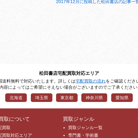
2017年12月に投稿した松田書店の記事一
松田書店宅配買取対応エリア
国送料無料で対応いたします。詳しくは
宅配買取の流れ
をご確認くださ
※内容によってはご希望にそえない場合がございますのでご了承ください
北海道
埼玉県
東京都
神奈川県
愛知県
買取について
買取ジャンル
配買取
買取ジャンル一覧
配買取対応エリア
専門書・学術書