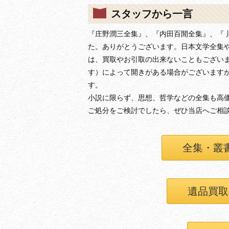
スタッフから一言
『庄野潤三全集』、『内田百閒全集』、『 
た。ありがとうございます。日本文学全集
は、買取やお引取の出来ないこともございま
す）によって開きがある場合がございます
す。
小説に限らず、思想、哲学などの全集も高
ご処分をご検討でしたら、ぜひ当店へご相
全集・叢
遺品買取