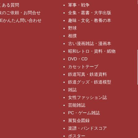
くある質問
軍事・戦争
取のご依頼・お問合せ
全集・叢書・大学出版
INEかんたん問い合わせ
趣味・文化・教養の本
野球
相撲
古い漫画雑誌・漫画本
昭和レトロ・資料・紙物
DVD・CD
カセットテープ
鉄道写真・鉄道資料
鉄道グッズ・鉄道模型
雑誌
女性ファッション誌
芸能雑誌
PC・ゲーム雑誌
展覧会図録
楽譜・バンドスコア
ポスター