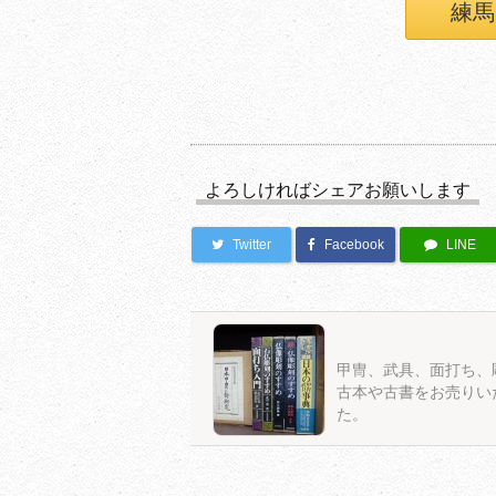
練馬
よろしければシェアお願いします
Twitter
Facebook
LINE
甲冑、武具、面打ち、
古本や古書をお売りい
た。