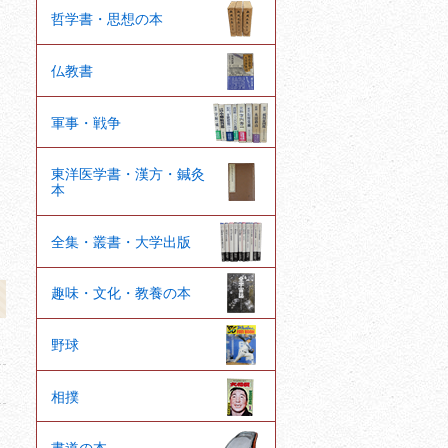
哲学書・思想の本
仏教書
軍事・戦争
東洋医学書・漢方・鍼灸
本
全集・叢書・大学出版
趣味・文化・教養の本
野球
相撲