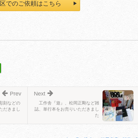
区でのご依頼はこちら
Prev
Next
彫刻などの
工作舎『遊』、松岡正剛など雑
ただきまし
誌、単行本をお売りいただきまし
た