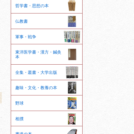
哲学書・思想の本
仏教書
軍事・戦争
東洋医学書・漢方・鍼灸
本
全集・叢書・大学出版
趣味・文化・教養の本
野球
相撲