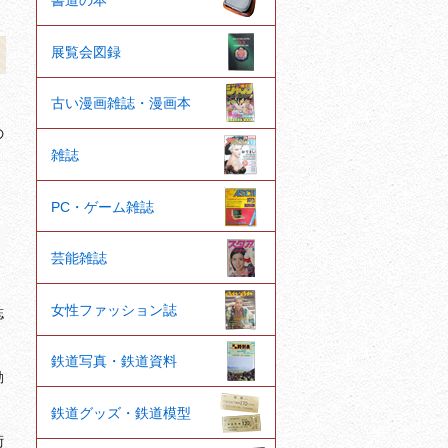
書道の本
展覧会図録
古い漫画雑誌・漫画本
の
雑誌
PC・ゲーム雑誌
芸能雑誌
女性ファッション誌
誌
鉄道写真・鉄道資料
動
鉄道グッズ・鉄道模型
術