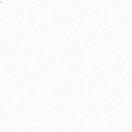
丁
ま
。